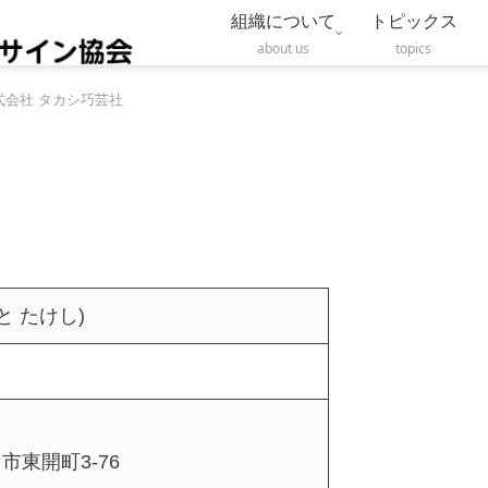
組織について
トピックス
about us
topics
式会社 タカシ巧芸社
と たけし)
市東開町3-76