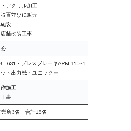
工・アクリル加工
・設置並びに販売
化施設
・店舗改装工事
協会
T-631・プレスブレーキAPM-11031
ェット出力機・ユニック車
制作施工
装工事
営業所3名 合計18名