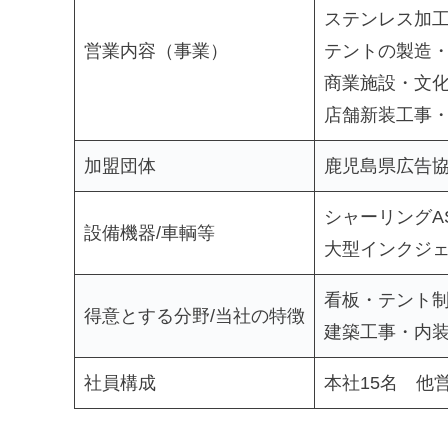
ステンレス加
営業内容（事業）
テントの製造
商業施設・文
店舗新装工事
加盟団体
鹿児島県広告
シャーリングAS
設備機器/車輌等
大型インクジ
看板・テント
得意とする分野/当社の特徴
建築工事・内
社員構成
本社15名 他