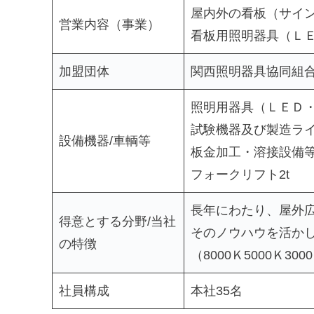
屋内外の看板（サイ
営業内容（事業）
看板用照明器具（Ｌ
加盟団体
関西照明器具協同組
照明用器具（ＬＥＤ
試験機器及び製造ラ
設備機器/車輌等
板金加工・溶接設備
フォークリフト2t
長年にわたり、屋外
得意とする分野/当社
そのノウハウを活か
の特徴
（8000Ｋ5000Ｋ3
社員構成
本社35名