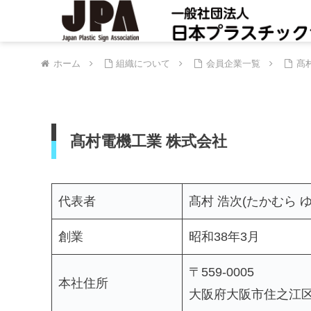
ホーム
組織について
会員企業一覧
髙
髙村電機工業 株式会社
代表者
髙村 浩次(たかむら ゆ
創業
昭和38年3月
〒559-0005
本社住所
大阪府大阪市住之江区西