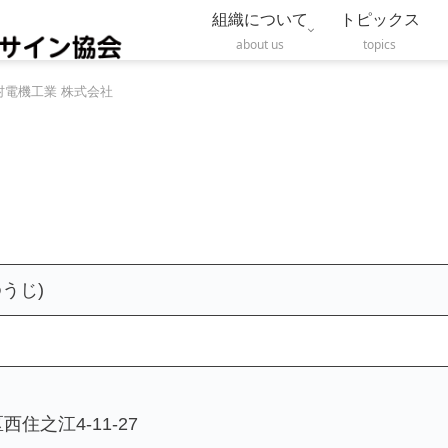
組織について
トピックス
about us
topics
村電機工業 株式会社
うじ)
住之江4-11-27