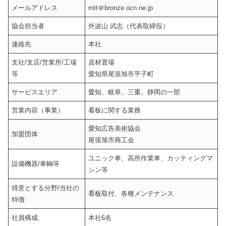
メールアドレス
mtt＠bronze.ocn.ne.jp
協会担当者
外波山 武志（代表取締役）
連絡先
本社
支社/支店/営業所/工場
資材置場
等
愛知県尾張旭市平子町
サービスエリア
愛知、岐阜、三重、静岡の一部
営業内容（事業）
看板に関する業務
愛知広告美術協会
加盟団体
尾張旭市商工会
ユニック車、高所作業車、カッティングマ
設備機器/車輌等
シン等
得意とする分野/当社の
看板取付、各種メンテナンス
特徴
社員構成
本社6名