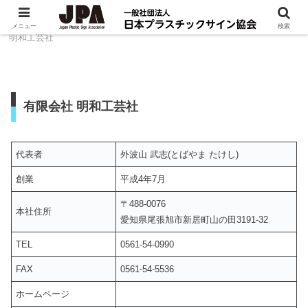
ホーム
組織について
会員企業一覧
有限会社
メニュー
検索
明和工芸社
有限会社 明和工芸社
代表者
外波山 武志(とばやま たけし)
創業
平成4年7月
〒488-0076
本社住所
愛知県尾張旭市新居町山の田3191-32
TEL
0561-54-0990
FAX
0561-54-5536
ホームページ